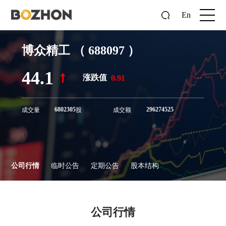
En
博众精工
（
688097
）
44.1
涨跌值
0.91
6802305
296274525
成交量
股
成交额
公司行情
临时公告
定期公告
股本结构
公司行情