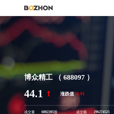
博众精工
（
688097
）
44.1
0.91
涨跌值
6802305
296274525
成交量
股
成交额