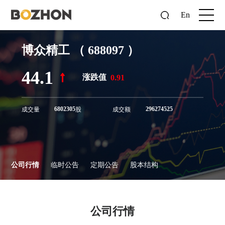
En
博众精工
（
688097
）
44.1
涨跌值
0.91
6802305
296274525
成交量
股
成交额
公司行情
临时公告
定期公告
股本结构
公司行情