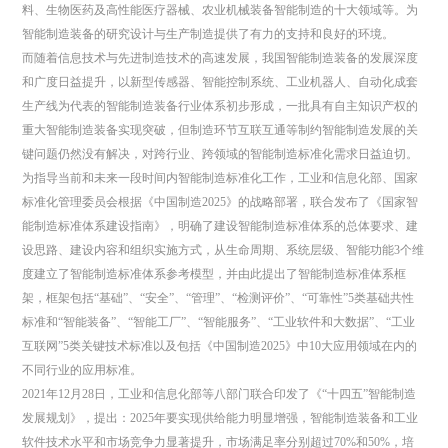
料、生物医药及高性能医疗器械、农业机械装备智能制造的十大领域等。为
智能制造装备的研究设计与生产制造提供了有力的支持和良好的环境。
而随着信息技术与先进制造技术的高速发展，我国智能制造装备的发展深度
和广度日益提升，以新型传感器、智能控制系统、工业机器人、自动化成套
生产线为代表的智能制造装备行业体系初步形成，一批具有自主知识产权的
重大智能制造装备实现突破，但制造环节互联互通等制约智能制造发展的关
键问题仍然没有解决，对跨行业、跨领域的智能制造标准化需求日益迫切。
为指导当前和未来一段时间内智能制造标准化工作，工业和信息化部、国家
标准化管理委员会根据《中国制造2025》的战略部署，联合发布了《国家智
能制造标准体系建设指南》，明确了建设智能制造标准体系的总体要求、建
设思路、建设内容和组织实施方式，从生命周期、系统层级、智能功能3个维
度建立了智能制造标准体系参考模型，并由此提出了智能制造标准体系框
架，框架包括“基础”、“安全”、“管理”、“检测评价”、“可靠性”5类基础共性
标准和“智能装备”、“智能工厂”、“智能服务”、“工业软件和大数据”、“工业
互联网”5类关键技术标准以及包括《中国制造2025》中10大应用领域在内的
不同行业的应用标准。
2021年12月28日，工业和信息化部等八部门联合印发了《“十四五”智能制造
发展规划》，提出：2025年要实现供给能力明显增强，智能制造装备和工业
软件技术水平和市场竞争力显著提升，市场满足率分别超过70%和50%，培