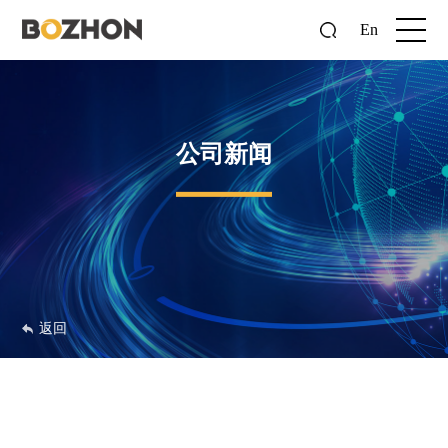
En
公司新闻
返回