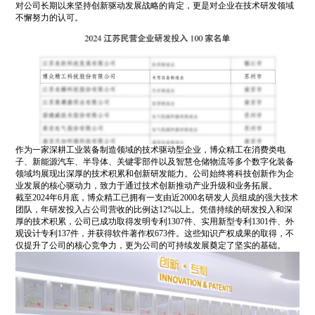
对公司长期以来坚持创新驱动发展战略的肯定，更是对企业在技术研发领域
不懈努力的认可。
作为一家深耕工业装备制造领域的技术驱动型企业，博众精工在消费类电
子、新能源汽车、半导体、关键零部件以及智慧仓储物流等多个数字化装备
领域均展现出深厚的技术积累和创新研发能力。公司始终将科技创新作为企
业发展的核心驱动力，致力于通过技术创新推动产业升级和业务拓展。
截至2024年6月底，博众精工已拥有一支由近2000名研发人员组成的强大技术
团队，年研发投入占公司营收的比例达12%以上。凭借持续的研发投入和深
厚的技术积累，公司已成功取得发明专利1307件、实用新型专利1301件、外
观设计专利137件，并获得软件著作权673件。这些知识产权成果的取得，不
仅提升了公司的核心竞争力，更为公司的可持续发展奠定了坚实的基础。