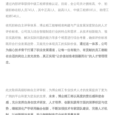
通过内部评审获得中级工程师资格认证。目前，全公司共计拥有高、中、初
级职称在职人员745人，其中正高1人、副高11人、中级工程师185人、助理工
程师548人。
依托职称自主评审体系，博众精工能够精准构建与产业发展深度契合的人才
评价标准。公司深入结合智能制造行业的特点和需求，从技术创新能力、项
目实践经验、解决实际问题的能力等多个维度进行综合考量，确保评价标准
既符合行业发展趋势，又能充分体现员工的实际价值。
通过这一体系，公司
为核心技术骨干打通了职业发展通道，让每一位有能力、有贡献的员工都能
在合适的岗位上发光发热，真正实现“让价值创造者脱颖而出”的人才管理理
念。
此次取得高级职称自主评审权，为博众精工专业技术人才的发展提供了更为
广阔的平台和更为坚实的支撑。
未来，博众精工将以高度的责任感和使命
感，充分发挥自身在技术研发、人才培养、创新实践等方面的深厚积淀与优
势，继续深化产学研用融合创新，不断加强技术专家团队建设、完善人才机
制，以创新驱动发展，助力智能制造产业的高质量发展。