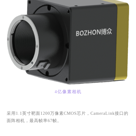
4亿像素相机
采用
1.1英寸靶面1200万像素CMOS芯片，CameraLink接口的
面阵相机，最高帧率67帧。