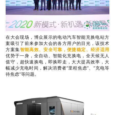
在大会现场，博众展示的电动汽车智能充换电站方
案吸引了前来参加大会的各方用户的目光，该技术
方案集
智能高效、安全可靠，便捷稳定、经济适用
优势于一身，全自动、智能化充换电，全天候无人
值守
，超快速换电，即换即走，大大提高效率，大
幅减少充电时间，解决消费者“里程焦虑”、“充电等
待焦虑”等问题。