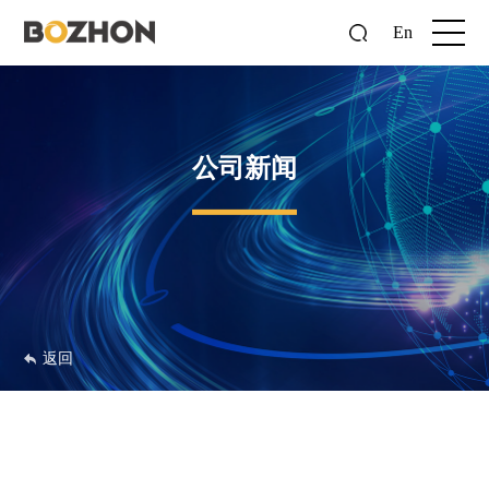
En
公司新闻
返回